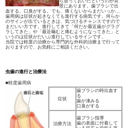
ら放っておいたというのが背
景にあります。歯ブラシで出
血する。口臭がする。でも、痛くないからまだいっか…
歯周病は症状が起きなくても進行する病気です。何らか
のサインが出ているときは、気づけるチャンスですので
まだいい方です。進行してきて「何だか最近歯がグラグ
ラしてきた」や「最近噛むと痛むようになってきた」
と
いうのは症状がだいぶ進行しているサインです。
当院では軽度の治療から専門的な外科的治療まで行って
おりますので、お気軽にご相談ください。
虫歯の進行と治療法
■軽度歯周病
歯ブラシの時出血す
る
症状
歯が凍みる
口臭がする
歯ブラシ指導
歯の表面に付着して
治療方法