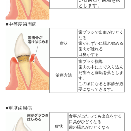
いる歯石と歯垢を落
とします。
■中等度歯周病
歯ブラシで出血がひどく
なる
症状
歯がわずかに揺れ始める
歯肉が腫れる
口臭がする
歯ブラシ指導
歯肉の中にまで入り込ん
だ歯石と歯垢を落としま
治療方法
す。
この頃になると麻酔が必
要になってきます。
■重度歯周病
食事が当たっても出血をする
口臭がひどくなる
症状
歯の揺れがひどくなる