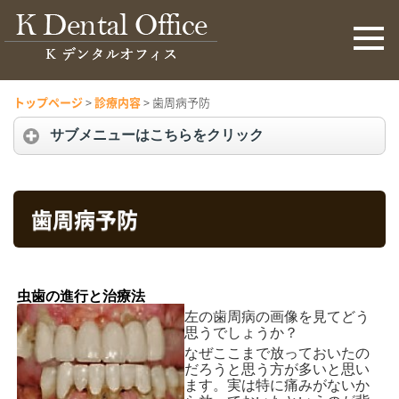
トップページ
>
診療内容
>
歯周病予防
サブメニューはこちらをクリック
歯周病予防
虫歯の進行と治療法
左の歯周病の画像を見てどう
思うでしょうか？
なぜここまで放っておいたの
だろうと思う方が多いと思い
ます。実は特に痛みがないか